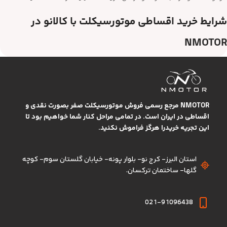
شرایط خرید اقساطی موتورسیکلت با کالانو در
NMOTOR
برای استفاده از طرح خرید اقساطی موتورسیکلت، ابتدا باید شرایط دریافت
تسهیلات و نحوه ثبت درخواست متناسب با وضعیت اعتباری متقاضی بررسی
شود. فرآیند دریافت اعتبار از دو طریق حضوری و غیرحضوری انجام می‌شود.
NMOTOR مرجع رسمی فروش موتورسیکلت صفر بصورت نقدی و
ثبت درخواست حضوری
اقساطی در ایران است. در تمامی مراحل کنار شما خواهیم بود تا
این تجریه خریدرا هرگز فراموش نکنید.
متقاضیان می‌توانند با مراجعه به شعبات بانک تجارت، مراحل دریافت تسهیلات
و خرید اقساطی را تکمیل کنند.
استان البرز- کرج نو- بلوار پونه- خیابان گلستان سوم- کوچه
گلها- ساختمان ترکسان.
ثبت درخواست غیرحضوری
در NMOTOR، امکان دریافت تسهیلات به‌صورت غیرحضوری از طریق اپلیکیشن
021-91096438
باجت نیز فراهم است.