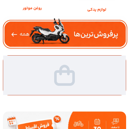
روغن موتور
لوازم یدکی